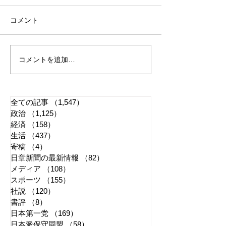
コメント
コメントを追加…
れいわ・山本太郎が代表
「懲役二七年」
辞任 日本第一党・桜井
る司法 国民感
誠と似たような引退劇
に反映すべきか
全ての記事
（1,547）
1,547件の記事
政治
（1,125）
1,125件の記事
経済
（158）
158件の記事
生活
（437）
437件の記事
寄稿
（4）
4件の記事
日章新聞の最新情報
（82）
82件の記事
メディア
（108）
108件の記事
スポーツ
（155）
155件の記事
社説
（120）
120件の記事
書評
（8）
8件の記事
日本第一党
（169）
169件の記事
日本派保守同盟
（58）
58件の記事