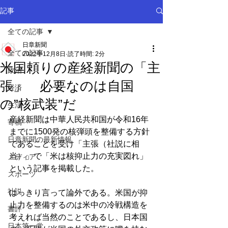
記事
全ての記事
日章新聞
全ての記事
2022年12月8日
読了時間: 2分
米国頼りの産経新聞の「主
政治
張」 必要なのは自国
経済
の”核武装”だ
生活
産経新聞は中華人民共和国が令和16年
寄稿
までに1500発の核弾頭を整備する方針
日章新聞の最新情報
であることを受け「主張（社説に相
当）」で「米は核抑止力の充実図れ」
メディア
という記事を掲載した。
スポーツ
社説
はっきり言って論外である。米国が抑
止力を整備するのは米中の冷戦構造を
書評
考えれば当然のことであるし、日本国
日本第一党