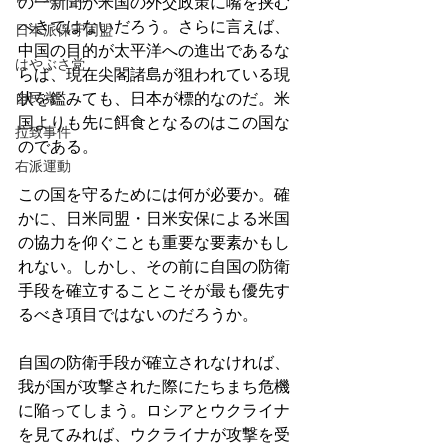
の一新聞が米国の外交政策に嘴を挟む
べきではないだろう。さらに言えば、
日本派保守同盟
中国の目的が太平洋への進出であるな
はやぶさ党
らば、現在尖閣諸島が狙われている現
自民党
状を鑑みても、日本が標的なのだ。米
国よりも先に餌食となるのはこの国な
拉致事件
のである。
右派運動
この国を守るためには何が必要か。確
かに、日米同盟・日米安保による米国
の協力を仰ぐことも重要な要素かもし
れない。しかし、その前に自国の防衛
手段を確立することこそが最も優先す
るべき項目ではないのだろうか。
自国の防衛手段が確立されなければ、
我が国が攻撃された際にたちまち危機
に陥ってしまう。ロシアとウクライナ
を見てみれば、ウクライナが攻撃を受