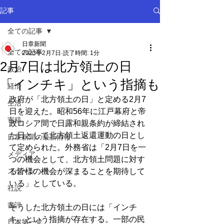
記事
全ての記事
日章新聞
全ての記事
2023年2月7日
読了時間: 1分
2月7日は北方領土の日
政治
「インチキ」という指摘も
経済
政府が「北方領土の日」と定める2月7
生活
日を迎えた。昭和56年に江戸幕府と帝
寄稿
政ロシア間で日露和親条約が締結され
た日として北方領土返還運動の日とし
日章新聞の最新情報
て定められた。外務省は「2月7日を一
メディア
つの機会として、北方領土問題に対す
スポーツ
る皆様の機会が深まることを期待して
いる」としている。
社説
書評
そうした北方領土の日には「インチ
キ」という指摘が存在する。一部の民
日本第一党