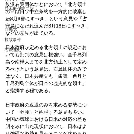
族派右翼団体などにおいて「北方領土
日本派保守同盟
の日は日ソ中立条約を一方的に破棄し
た8月9日にすべき」という意見や「占
はやぶさ党
守島になだれ込んだ8月18日にすべき」
自民党
などの意見が出ている。
拉致事件
日本政府が定める北方領土の規定にお
右派運動
いても批判の意見は根強い。全千島列
島や南樺太までを北方領土として定め
るべきという意見は、右翼団体のみで
はなく、日本共産党も「歯舞・色丹と
千島列島全体が日本の歴史的な領土」
と指摘する程である。
日本政府の返還のみを求める姿勢につ
いて「弱腰」と糾弾する意見も多い。
中国の気球における日米の対応の差も
明るみに出た現状において、日本はよ
り強硬な姿勢を見せることが求められ