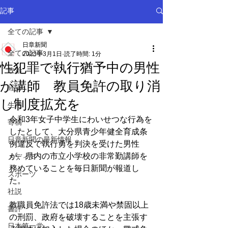
記事
全ての記事
日章新聞
全ての記事
2023年3月1日
読了時間: 1分
性犯罪で執行猶予中の男性
政治
が講師 教員免許の取り消
経済
し制度拡充を
生活
令和3年女子中学生にわいせつな行為を
寄稿
したとして、大分県青少年健全育成条
日章新聞の最新情報
例違反で執行勇を判決を受けた男性
が、県内の市立小学校の非常勤講師を
メディア
務めていることを毎日新聞が報道し
スポーツ
た。
社説
教職員免許法では18歳未満や禁固以上
書評
の刑罰、政府を破壊することを主張す
日本第一党