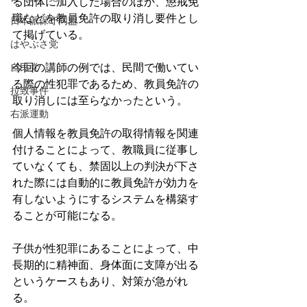
る団体に加入した場合のほか、懲戒免
職などを教員免許の取り消し要件とし
日本派保守同盟
て掲げている。
はやぶさ党
自民党
今回の講師の例では、民間で働いてい
る際の性犯罪であるため、教員免許の
拉致事件
取り消しには至らなかったという。
右派運動
個人情報を教員免許の取得情報を関連
付けることによって、教職員に従事し
ていなくても、禁固以上の判決が下さ
れた際には自動的に教員免許が効力を
有しないようにするシステムを構築す
ることが可能になる。
子供が性犯罪にあることによって、中
長期的に精神面、身体面に支障が出る
というケースもあり、対策が急がれ
る。