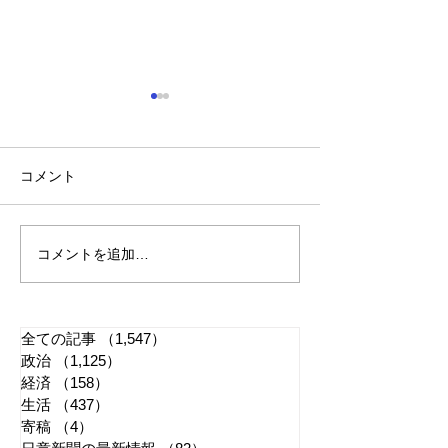
コメント
コメントを追加…
れいわ・山本太郎が代表
「捕殺」などの
辞任 日本第一党・桜井
検討 宮城県高
誠と似たような引退劇
解求め質問状送
全ての記事
（1,547）
1,547件の記事
政治
（1,125）
1,125件の記事
経済
（158）
158件の記事
生活
（437）
437件の記事
寄稿
（4）
4件の記事