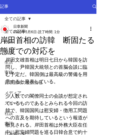
記事
全ての記事
日章新聞
全ての記事
2023年5月6日
読了時間: 1分
岸田首相の訪韓 断固たる
政治
態度での対応を
経済
岸田文雄首相は明日七日から韓国を訪
生活
問し、尹韓国大統領との首脳会談に臨
寄稿
む予定だ。韓国側は最高級の警備を用
意すると発表している。
日章新聞の最新情報
メディア
少人数での閣僚同士の会談が想定され
スポーツ
ているものであるとみられる今回の訪
韓で、韓国国民は慰安婦・徴用工問題
社説
への言及を期待しているという報道が
書評
散見される。岸田首相は外務大臣在任
中に慰安婦問題を巡る日韓合意で約十
日本第一党