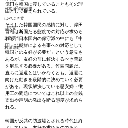
億円を韓国に渡していることもその理
日本派保守同盟
由として捉えられている。
はやぶさ党
そうした韓国国民の感情に対し、岸田
自民党
首相は断固たる態度での対応が求めら
拉致事件
れる。日本国内の保守派の中にも「中
国・北朝鮮による有事への対応として
右派運動
韓国との友好が必要だ」という意見も
あるが、友好の前に解決するべき問題
を解決する必要がある。竹島問題だ。
直ちに返還とはいかなくとも、返還に
向けた動きを段階的に決めていく必要
がある。現状解決している慰安婦・徴
用工の問題についてはこれ以上の金銭
支出や声明の発出を断る態度が求めら
れる。
韓国が反共の防波堤とされる時代は終
了している。友好を求めるのであれ