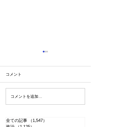
コメント
コメントを追加…
れいわ・山本太郎が代表
「懲役二七年」
辞任 日本第一党・桜井
る司法 国民感
誠と似たような引退劇
に反映すべきか
全ての記事
（1,547）
1,547件の記事
政治
（1,125）
1,125件の記事