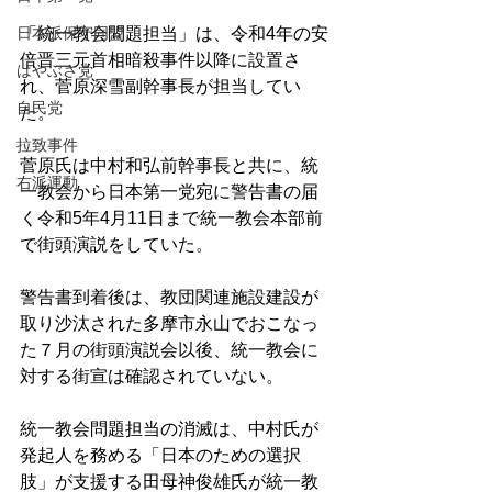
「統一教会問題担当」は、令和4年の安
日本派保守同盟
倍晋三元首相暗殺事件以降に設置さ
はやぶさ党
れ、菅原深雪副幹事長が担当してい
自民党
た。
拉致事件
菅原氏は中村和弘前幹事長と共に、統
右派運動
一教会から日本第一党宛に警告書の届
く令和5年4月11日まで統一教会本部前
で街頭演説をしていた。
警告書到着後は、教団関連施設建設が
取り沙汰された多摩市永山でおこなっ
た７月の街頭演説会以後、統一教会に
対する街宣は確認されていない。
統一教会問題担当の消滅は、中村氏が
発起人を務める「日本のための選択
肢」が支援する田母神俊雄氏が統一教