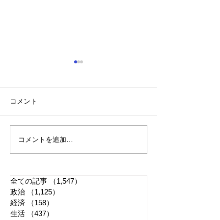
コメント
コメントを追加…
れいわ・山本太郎が代表
全国20か所で「
辞任 日本第一党・桜井
反対デモ」 妨
誠と似たような引退劇
主張貫徹
全ての記事
（1,547）
1,547件の記事
政治
（1,125）
1,125件の記事
経済
（158）
158件の記事
生活
（437）
437件の記事