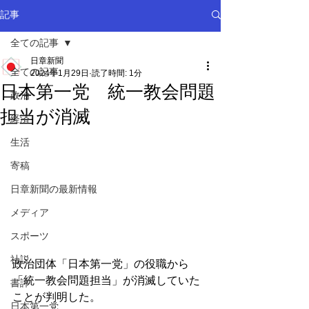
記事
全ての記事
日章新聞
全ての記事
2024年1月29日
読了時間: 1分
日本第一党 統一教会問題
政治
担当が消滅
経済
生活
寄稿
日章新聞の最新情報
メディア
スポーツ
社説
政治団体「日本第一党」の役職から
「統一教会問題担当」が消滅していた
書評
ことが判明した。
日本第一党