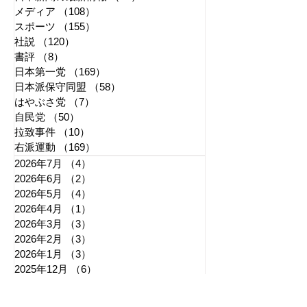
「懲役二七年」で問われ
江戸城・田安門
メディア
（108）
108件の記事
る司法 国民感情は判決
き 環境省「適
スポーツ
（155）
155件の記事
に反映すべきか
管理に努める」
社説
（120）
120件の記事
書評
（8）
8件の記事
日本第一党
（169）
169件の記事
日本派保守同盟
（58）
58件の記事
はやぶさ党
（7）
7件の記事
自民党
（50）
50件の記事
拉致事件
（10）
10件の記事
右派運動
（169）
169件の記事
2026年7月
（4）
4件の記事
2026年6月
（2）
2件の記事
2026年5月
（4）
4件の記事
2026年4月
（1）
1件の記事
2026年3月
（3）
3件の記事
2026年2月
（3）
3件の記事
2026年1月
（3）
3件の記事
2025年12月
（6）
6件の記事
2025年11月
（3）
3件の記事
2025年10月
（5）
5件の記事