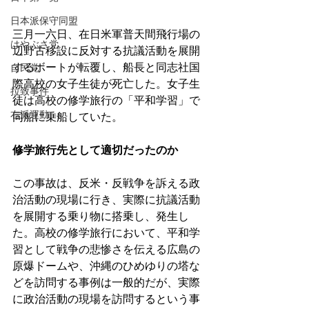
日本派保守同盟
三月一六日、在日米軍普天間飛行場の
はやぶさ党
辺野古移設に反対する抗議活動を展開
するボートが転覆し、船長と同志社国
自民党
際高校の女子生徒が死亡した。女子生
拉致事件
徒は高校の修学旅行の「平和学習」で
右派運動
同船に乗船していた。
修学旅行先として適切だったのか
この事故は、反米・反戦争を訴える政
治活動の現場に行き、実際に抗議活動
を展開する乗り物に搭乗し、発生し
た。高校の修学旅行において、平和学
習として戦争の悲惨さを伝える広島の
原爆ドームや、沖縄のひめゆりの塔な
どを訪問する事例は一般的だが、実際
に政治活動の現場を訪問するという事