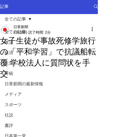
記事
全ての記事
日章新聞
全ての記事
3月16日
読了時間: 2分
女子生徒が事故死修学旅行
政治
の「平和学習」で抗議船転
経済
覆 学校法人に質問状を手
生活
交
寄稿
日章新聞の最新情報
メディア
スポーツ
社説
書評
日本第一党