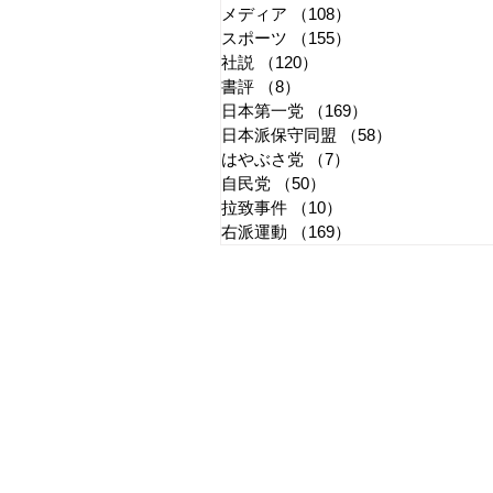
メディア
（108）
108件の記事
スポーツ
（155）
155件の記事
社説
（120）
120件の記事
書評
（8）
8件の記事
日本第一党
（169）
169件の記事
日本派保守同盟
（58）
58件の記事
はやぶさ党
（7）
7件の記事
自民党
（50）
50件の記事
拉致事件
（10）
10件の記事
右派運動
（169）
169件の記事
​日章新聞
〒103-0026
東京都中央区日本橋兜町17-2
兜町第六葉山ビル4階
nishoshinbun@gmail.com
​特定商取引法に基づく表記