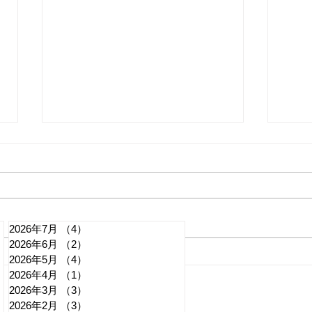
2026年7月
（4）
4件の記事
2026年6月
（2）
2件の記事
れいわ・山本太郎が代表辞
「捕
2026年5月
（4）
4件の記事
2026年4月
（1）
1件の記事
任 日本第一党・桜井誠と似
討 
2026年3月
（3）
3件の記事
たような引退劇
質問
記事
2026年2月
（3）
3件の記事