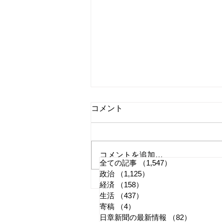
コメント
コメントを追加…
全ての記事
（1,547）
1,547件の記事
政治
（1,125）
1,125件の記事
国旗損壊罪はどう運用される
経済
（158）
158件の記事
生活
（437）
437件の記事
か
寄稿
（4）
4件の記事
日章新聞の最新情報
（82）
82件の