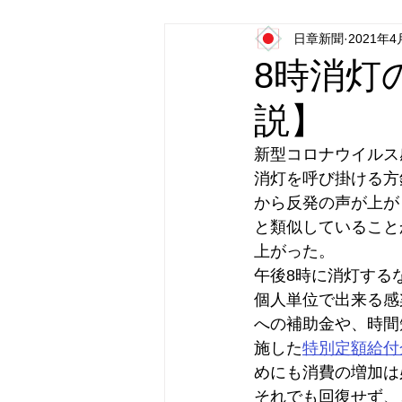
日章新聞
2021年4
日本第一党
日本派保守同盟
8時消灯
説】
新型コロナウイルス
消灯を呼び掛ける方
から反発の声が上が
と類似していること
上がった。
午後8時に消灯する
個人単位で出来る感
への補助金や、時間
施した
特別定額給付
めにも消費の増加は
それでも回復せず、