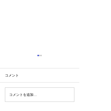
コメント
コメントを追加…
れいわ・山本太郎が代表
全国20か所で「
辞任 日本第一党・桜井
反対デモ」 妨
誠と似たような引退劇
主張貫徹