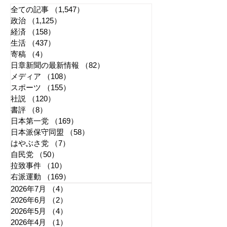
全ての記事
（1,547）
1,547件の記事
政治
（1,125）
1,125件の記事
経済
（158）
158件の記事
生活
（437）
437件の記事
寄稿
（4）
4件の記事
日章新聞の最新情報
（82）
82件の記事
メディア
（108）
108件の記事
スポーツ
（155）
155件の記事
社説
（120）
120件の記事
書評
（8）
8件の記事
日本第一党
（169）
169件の記事
日本派保守同盟
（58）
58件の記事
はやぶさ党
（7）
7件の記事
自民党
（50）
50件の記事
拉致事件
（10）
10件の記事
右派運動
（169）
169件の記事
2026年7月
（4）
4件の記事
2026年6月
（2）
2件の記事
2026年5月
（4）
4件の記事
2026年4月
（1）
1件の記事