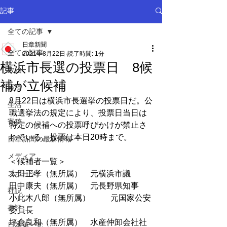
記事
全ての記事
日章新聞
全ての記事
2021年8月22日
読了時間: 1分
横浜市長選の投票日 8候
政治
補が立候補
経済
8月22日は横浜市長選挙の投票日だ。公
生活
職選挙法の規定により、投票日当日は
寄稿
特定の候補への投票呼びかけが禁止さ
れている。投票は本日20時まで。
日章新聞の最新情報
メディア
＜候補者一覧＞
スポーツ
太田正孝（無所属）	元横浜市議
田中康夫（無所属）	元長野県知事
社説
小此木八郎（無所属）	元国家公安
書評
委員長
坪倉良和（無所属）	水産仲卸会社社
日本第一党