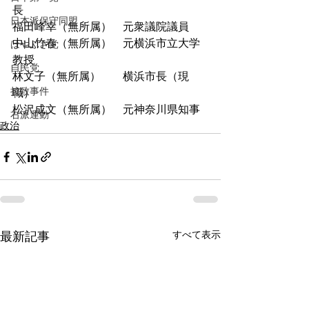
長
日本派保守同盟
福田峰幸（無所属）	元衆議院議員
中山竹春（無所属）	元横浜市立大学
はやぶさ党
教授
自民党
林文子（無所属）	横浜市長（現
拉致事件
職）
松沢成文（無所属）	元神奈川県知事
右派運動
政治
すべて表示
最新記事