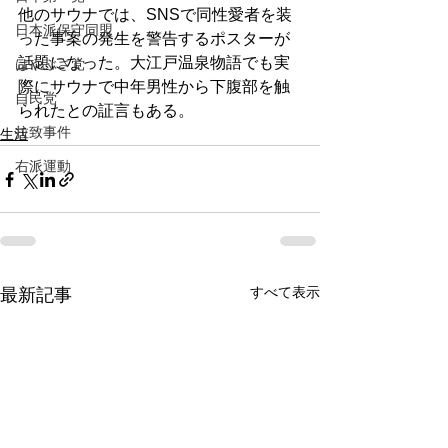
他のサウナでは、SNSで同性愛者を装
日本派保守同盟
った事案の発生を警告するポスターが
話題になった。大江戸温泉物語でも実
はやぶさ党
際にサウナで中年男性から下腹部を触
自民党
られたとの証言もある。
拉致事件
生活
右派運動
すべて表示
最新記事