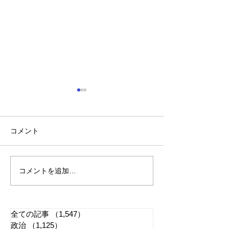
コメント
コメントを追加…
「懲役二七年」で問われ
江戸城・田安門
る司法 国民感情は判決
き 環境省「適
に反映すべきか
管理に努める」
全ての記事
（1,547）
1,547件の記事
政治
（1,125）
1,125件の記事