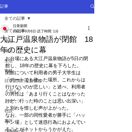
記事
全ての記事
日章新聞
全ての記事
2021年9月6日
読了時間: 1分
大江戸温泉物語が閉館 18
政治
年の歴史に幕
経済
お台場にある大江戸温泉物語が5日の閉
生活
館し、18年の歴史に幕を下ろした。
寄稿
閉館について利用者の男子大学生は
「デートでも使った場所。これからは
日章新聞の最新情報
行けないのが悲しい」と述べ、利用者
メディア
の男性は「あまり行くことはなかった
スポーツ
けど、行った時のことは思い出深い」
と別れを惜しむ声が上がった。
社説
なお、一部の同性愛者が勝手に「ハッ
書評
テン場」として迷惑行為におよんでい
ることがネットからうかがえた。
日本第一党