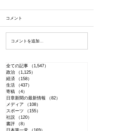
コメント
コメントを追加…
れいわ・山本太郎が代表
全国20か所で「
辞任 日本第一党・桜井
反対デモ」 妨
誠と似たような引退劇
主張貫徹
全ての記事
（1,547）
1,547件の記事
政治
（1,125）
1,125件の記事
経済
（158）
158件の記事
生活
（437）
437件の記事
寄稿
（4）
4件の記事
日章新聞の最新情報
（82）
82件の記事
メディア
（108）
108件の記事
スポーツ
（155）
155件の記事
社説
（120）
120件の記事
書評
（8）
8件の記事
日本第一党
（169）
169件の記事