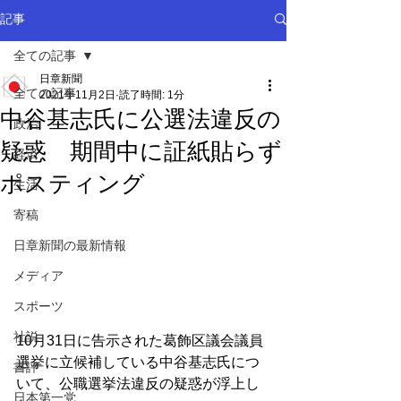
記事
全ての記事
日章新聞
全ての記事
2021年11月2日
読了時間: 1分
中谷基志氏に公選法違反の
政治
疑惑 期間中に証紙貼らず
経済
ポスティング
生活
寄稿
日章新聞の最新情報
メディア
スポーツ
社説
10月31日に告示された葛飾区議会議員
選挙に立候補している中谷基志氏につ
書評
いて、公職選挙法違反の疑惑が浮上し
日本第一党