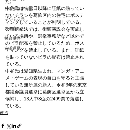
た。
中谷氏は告示日以降に証紙の貼ってい
日本派保守同盟
ないチラシを葛飾区内の住宅にポステ
はやぶさ党
ィングしていることが判明している。
自民党
公職選挙法では、街頭演説会を実施し
ている場所や、選挙事務所など以外で
拉致事件
のビラ配布を禁止しているため、ポス
右派運動
ティングを禁止している。また、証紙
を貼っていないビラの配布は禁止され
ている。
中谷氏は愛知県生まれ。マンガ・アニ
メ・ゲームの表現の自由を守ると主張
している無所属の新人。令和3年の東京
都議会議員選挙に葛飾区選挙区から立
候補し、13人中8位の2499票で落選し
ている。
政治