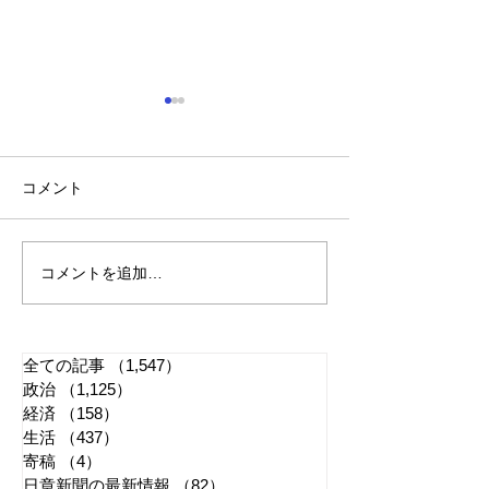
コメント
コメントを追加…
れいわ・山本太郎が代表
全国20か所で「
辞任 日本第一党・桜井
反対デモ」 妨
誠と似たような引退劇
主張貫徹
全ての記事
（1,547）
1,547件の記事
政治
（1,125）
1,125件の記事
経済
（158）
158件の記事
生活
（437）
437件の記事
寄稿
（4）
4件の記事
日章新聞の最新情報
（82）
82件の記事