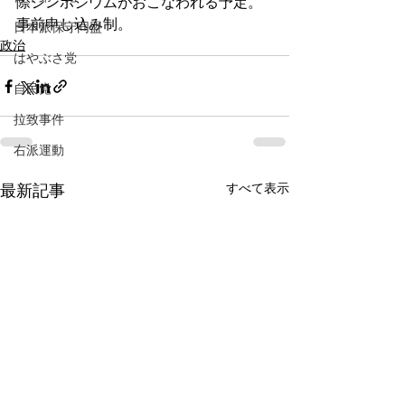
際シンポジウムがおこなわれる予定。
事前申し込み制。
日本派保守同盟
政治
はやぶさ党
自民党
拉致事件
右派運動
すべて表示
最新記事