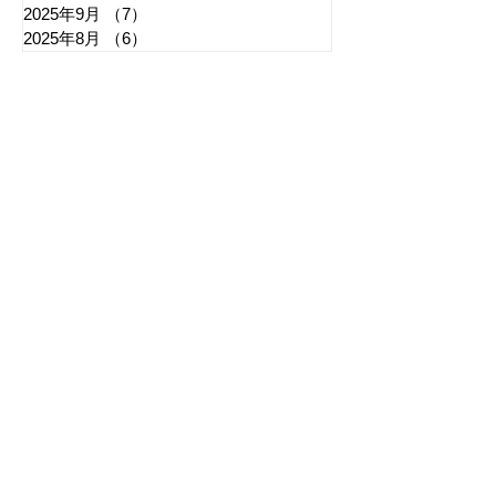
2025年9月
（7）
7件の記事
2025年8月
（6）
6件の記事
​日章新聞
〒103-0026
東京都中央区日本橋兜町17-2
兜町第六葉山ビル4階
nishoshinbun@gmail.com
​特定商取引法に基づく表記