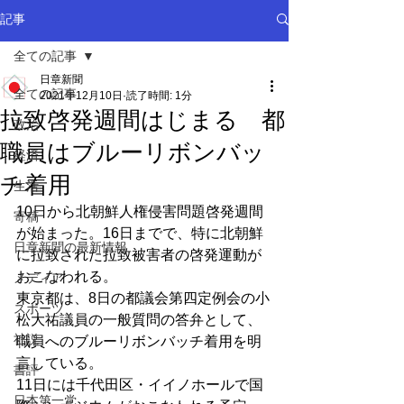
記事
全ての記事
日章新聞
全ての記事
2021年12月10日
読了時間: 1分
拉致啓発週間はじまる 都
政治
職員はブルーリボンバッ
経済
チ着用
生活
10日から北朝鮮人権侵害問題啓発週間
寄稿
が始まった。16日までで、特に北朝鮮
日章新聞の最新情報
に拉致された拉致被害者の啓発運動が
おこなわれる。
メディア
東京都は、8日の都議会第四定例会の小
スポーツ
松大祐議員の一般質問の答弁として、
社説
職員へのブルーリボンバッチ着用を明
言している。
書評
11日には千代田区・イイノホールで国
日本第一党