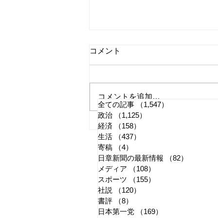
コメント
コメントを追加…
全ての記事
（1,547）
1,547件の記事
政治
（1,125）
1,125件の記事
国旗損壊罪はどう運用される
経済
（158）
158件の記事
生活
（437）
437件の記事
か
寄稿
（4）
4件の記事
日章新聞の最新情報
（82）
82件の
メディア
（108）
108件の記事
スポーツ
（155）
155件の記事
社説
（120）
120件の記事
書評
（8）
8件の記事
日本第一党
（169）
169件の記事