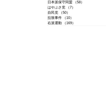
日本派保守同盟
（58）
58件の記事
はやぶさ党
（7）
7件の記事
自民党
（50）
50件の記事
拉致事件
（10）
10件の記事
右派運動
（169）
169件の記事
​日章新聞
〒103-0026
東京都中央区日本橋兜町17-2
兜町第六葉山ビル4階
nishoshinbun@gmail.com
​特定商取引法に基づく表記