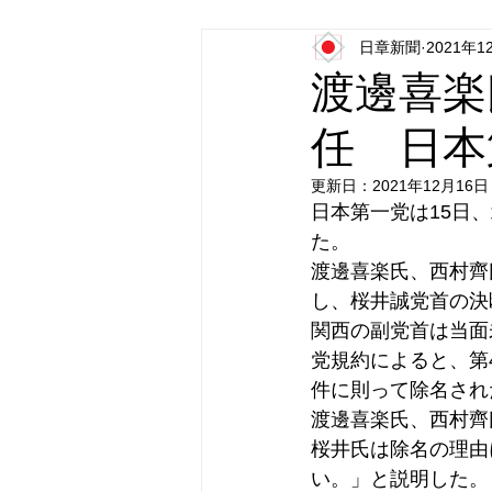
日章新聞
2021年1
日本第一党
日本派保守同盟
渡邊喜楽
任 日本
更新日：
2021年12月16日
日本第一党は15日
た。
渡邊喜楽氏、西村齊
し、桜井誠党首の決
関西の副党首は当面
党規約によると、第
件に則って除名され
渡邊喜楽氏、西村齊
桜井氏は除名の理由
い。」と説明した。