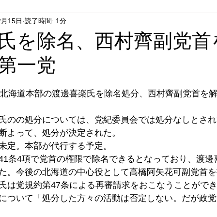
2月15日
読了時間: 1分
はやぶさ党
自民党
拉致事件
右派運動
氏を除名、西村齊副党首
第一党
、北海道本部の渡邊喜楽氏を除名処分、西村齊副党首を
氏のの処分については、党紀委員会では処分なしとされ
断よって、処分が決定された。
未定。本部が代行する予定。
41条4項で党首の権限で除名できるとなっており、渡邊
た。今後の北海道の中心役として高橋阿矢花可副党首を
氏は党規約第47条による再審請求をおこなうことがで
について「処分した方々の活動は否定しない。だが政党