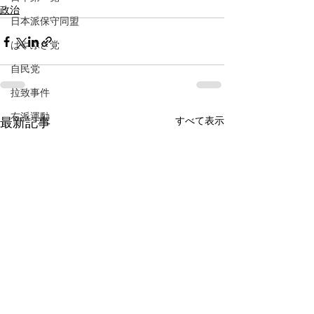
政治
日本派保守同盟
はやぶさ党
自民党
拉致事件
右派運動
すべて表示
最新記事