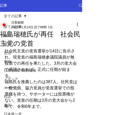
記事
全ての記事
日章新聞
全ての記事
2022年1月14日
読了時間: 1分
福島瑞穂氏が再任 社会民
政治
主党の党首
経済
社会民主党の党首選挙が14日に告示さ
生活
れ、現党首の福島瑞穂参議院議員が無
寄稿
投票での再任を果たした。3月の党大会
で承認されれば、正式に任期が始ま
日章新聞の最新情報
る。
メディア
福島氏を推薦したのは387人。社民党は
スポーツ
一般党員、協力党員が党首選挙での投
票権を持つ。サポーターには投票権が
社説
ない。党首の任期は3月の党大会から2
書評
年で、令和6年まで。
日本第一党