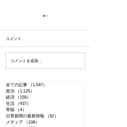
コメント
コメントを追加…
れいわ・山本太郎が代表
全国20か所で「
辞任 日本第一党・桜井
反対デモ」 妨
誠と似たような引退劇
主張貫徹
全ての記事
（1,547）
1,547件の記事
政治
（1,125）
1,125件の記事
経済
（158）
158件の記事
生活
（437）
437件の記事
寄稿
（4）
4件の記事
日章新聞の最新情報
（82）
82件の記事
メディア
（108）
108件の記事