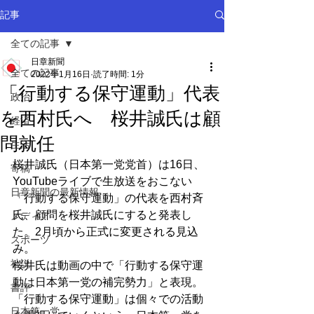
記事
全ての記事
日章新聞
全ての記事
2022年1月16日
読了時間: 1分
「行動する保守運動」代表
政治
を西村氏へ 桜井誠氏は顧
経済
問就任
生活
桜井誠氏（日本第一党党首）は16日、
寄稿
YouTubeライブで生放送をおこない
日章新聞の最新情報
「行動する保守運動」の代表を西村斉
氏、顧問を桜井誠氏にすると発表し
メディア
た。2月頃から正式に変更される見込
スポーツ
み。
社説
桜井氏は動画の中で「行動する保守運
動は日本第一党の補完勢力」と表現。
書評
「行動する保守運動」は個々での活動
日本第一党