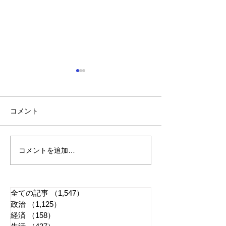
コメント
コメントを追加…
れいわ・山本太郎が代表
全国20か所で「
辞任 日本第一党・桜井
反対デモ」 妨
誠と似たような引退劇
主張貫徹
全ての記事
（1,547）
1,547件の記事
政治
（1,125）
1,125件の記事
経済
（158）
158件の記事