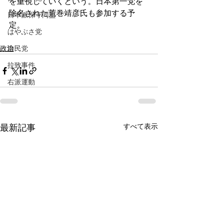
を重視していくという。日本第一党を
除名された荒巻靖彦氏も参加する予
日本派保守同盟
定。
はやぶさ党
政治
自民党
拉致事件
右派運動
すべて表示
最新記事