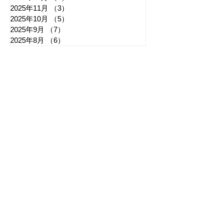
2025年11月
（3）
3件の記事
2025年10月
（5）
5件の記事
2025年9月
（7）
7件の記事
2025年8月
（6）
6件の記事
​日章新聞
〒103-0026
東京都中央区日本橋兜町17-2
兜町第六葉山ビル4階
nishoshinbun@gmail.com
​特定商取引法に基づく表記