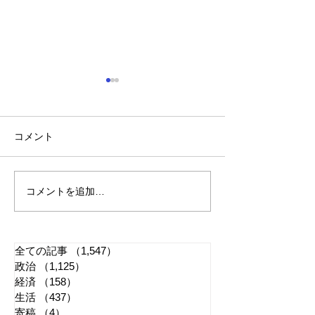
コメント
コメントを追加…
れいわ・山本太郎が代表
「懲役二七年」
辞任 日本第一党・桜井
る司法 国民感
誠と似たような引退劇
に反映すべきか
全ての記事
（1,547）
1,547件の記事
政治
（1,125）
1,125件の記事
経済
（158）
158件の記事
生活
（437）
437件の記事
寄稿
（4）
4件の記事