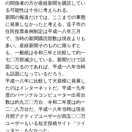
の関係者の方が産経新聞を購読してい
る可能性は十分に考えられる。
新聞の報道だけでは、ここまでの事態
に発展しなかったと考える。逗子市の
住民投票条例制定は平成一八年三月
で、当時の新聞購読部数は現在よりも
多い。産経新聞そのものに限らずと
も、一般紙は令和三年と比較して約一
七〇万部減少している。新聞だけで話
題になるのであれば、平成一八年当時
も話題になっているだろう。
平成一八年に比較して大規模に発展し
たのはインターネットだ。平成一九年
度のパーソナルコンピューター出荷台
数は約九三〇万台、令和二年度は約一
二〇八万台だ。平成一八年当時は現在
月間アクティブユーザーが四五〇〇万
ユーザーもいる短文投稿サイト「ツイ
ッター」もなかった。