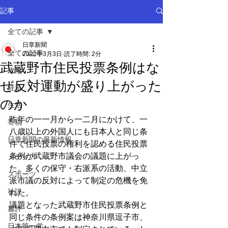
記事
全ての記事
日章新聞
全ての記事
2022年3月3日
読了時間: 2分
武蔵野市住民投票条例はな
政治
ぜ反対運動が盛り上がった
経済
のか
生活
昨年の一一月から一二月にかけて、一
寄稿
八歳以上の外国人にも日本人と同じ条
日章新聞の最新情報
件で住民投票の権利を認める住民投票
条例が武蔵野市議会の議題に上がっ
メディア
た。多くの保守・右派系の活動、中立
スポーツ
派市議の反対によって制定の危機を免
社説
れた。
議題となった武蔵野市住民投票条例と
書評
同じ条件の条例案は神奈川県逗子市、
日本第一党