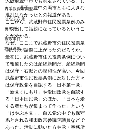
大阪府豊中市でも制定されている。し
かし、逗子・豊中の両市ともに大きな
日本派保守同盟
混乱はなかったとの報道がある。
はやぶさ党
ここから、武蔵野市住民投票条例のみ
自民党
が突出して話題になっているというこ
とが分かる。
拉致事件
なぜ、ここまで武蔵野市の住民投票条
右派運動
例だけが話題に上がったのだろうか。
最初に、武蔵野市住民投票条例につい
て報道したのは産経新聞だ。産経新聞
は保守・右派との親和性が高い。今回
武蔵野市住民投票条例に反対した方々
は保守政党を自認する「日本第一党」
「新党くにもり」や愛国政党を自認す
る「日本国民党」のほか、「日本を愛
する者たちが集まって作った」という
「はやぶさ党」、自民党の中でも保守
系とされる和田政宗参議院議員などで
あった。活動に動いた方や党・事務所