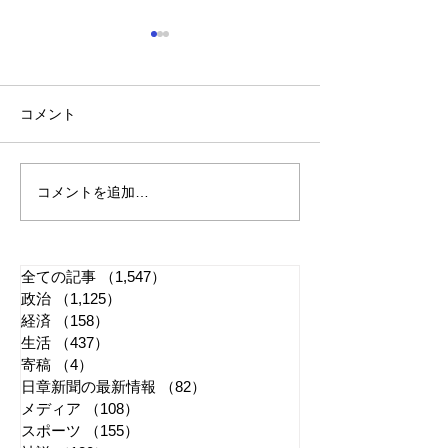
コメント
コメントを追加…
れいわ・山本太郎が代表
全国20か所で「
辞任 日本第一党・桜井
反対デモ」 妨
誠と似たような引退劇
主張貫徹
全ての記事
（1,547）
1,547件の記事
政治
（1,125）
1,125件の記事
経済
（158）
158件の記事
生活
（437）
437件の記事
寄稿
（4）
4件の記事
日章新聞の最新情報
（82）
82件の記事
メディア
（108）
108件の記事
スポーツ
（155）
155件の記事