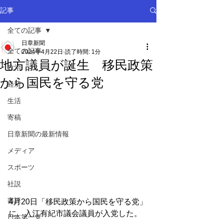
記事
全ての記事
日章新聞
全ての記事
2024年4月22日
読了時間: 1分
地方議員が誕生 移民政策
政治
から国民を守る党
経済
生活
寄稿
日章新聞の最新情報
メディア
スポーツ
社説
書評
4月20日「移民政策から国民を守る党」
に、入江有紀市議会議員が入党した。
日本第一党