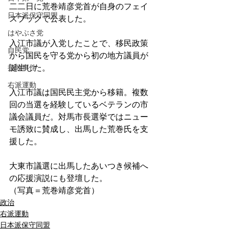
二二日に荒巻靖彦党首が自身のフェイ
日本派保守同盟
スブックで公表した。
はやぶさ党
入江市議が入党したことで、移民政策
自民党
から国民を守る党から初の地方議員が
拉致事件
誕生した。
右派運動
入江市議は国民民主党から移籍。複数
回の当選を経験しているベテランの市
議会議員だ。対馬市長選挙ではニュー
モ誘致に賛成し、出馬した荒巻氏を支
援した。
大東市議選に出馬したあいつき候補へ
の応援演説にも登壇した。
（写真＝荒巻靖彦党首）
政治
右派運動
日本派保守同盟