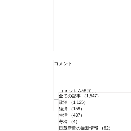
コメント
コメントを追加…
全ての記事
（1,547）
1,547件の記事
政治
（1,125）
1,125件の記事
れいわ・山本太郎が代表辞
経済
（158）
158件の記事
生活
（437）
437件の記事
任 日本第一党・桜井誠と似
寄稿
（4）
4件の記事
たような引退劇
日章新聞の最新情報
（82）
82件の