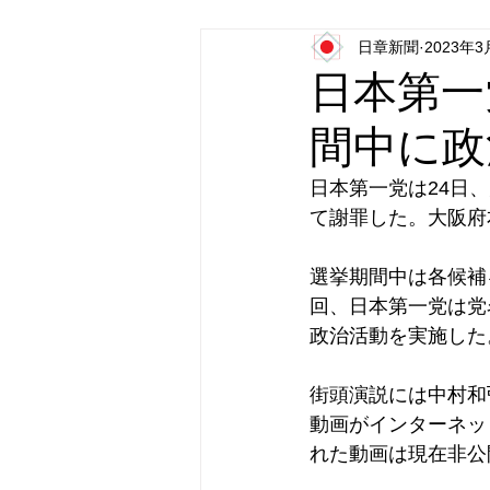
日章新聞
2023年3
日本第一党
日本派保守同盟
日本第一
間中に政
日本第一党は24日
て謝罪した。大阪府
選挙期間中は各候補
回、日本第一党は党
政治活動を実施した
街頭演説には中村和
動画がインターネッ
れた動画は現在非公