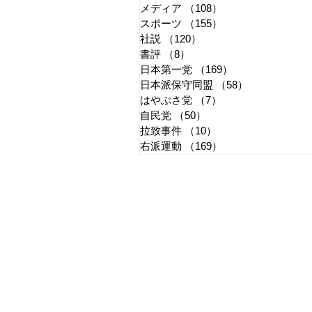
メディア
（108）
108件の記事
スポーツ
（155）
155件の記事
社説
（120）
120件の記事
書評
（8）
8件の記事
日本第一党
（169）
169件の記事
日本派保守同盟
（58）
58件の記事
はやぶさ党
（7）
7件の記事
自民党
（50）
50件の記事
拉致事件
（10）
10件の記事
右派運動
（169）
169件の記事
​日章新聞
〒103-0026
東京都中央区日本橋兜町17-2
兜町第六葉山ビル4階
nishoshinbun@gmail.com
​特定商取引法に基づく表記