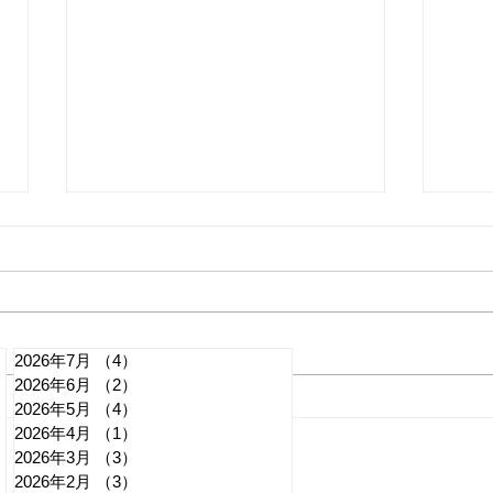
2026年7月
（4）
4件の記事
2026年6月
（2）
2件の記事
日本保守党離党の竹上裕子議
党員
2026年5月
（4）
4件の記事
2026年4月
（1）
1件の記事
員『最側近』日本第一党の
る 
2026年3月
（3）
3件の記事
3000万円負債騒動も関与か
支報
記事
2026年2月
（3）
3件の記事