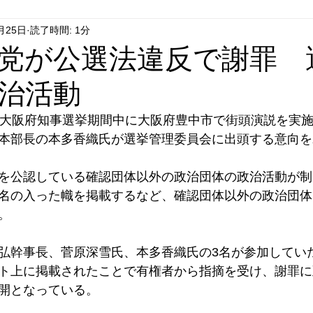
月25日
読了時間: 1分
はやぶさ党
自民党
拉致事件
右派運動
党が公選法違反で謝罪 
治活動
、大阪府知事選挙期間中に大阪府豊中市で街頭演説を実
本部長の本多香織氏が選挙管理委員会に出頭する意向を
を公認している確認団体以外の政治団体の政治活動が制
名の入った幟を掲載するなど、確認団体以外の政治団体
。
弘幹事長、菅原深雪氏、本多香織氏の3名が参加してい
ト上に掲載されたことで有権者から指摘を受け、謝罪に
開となっている。