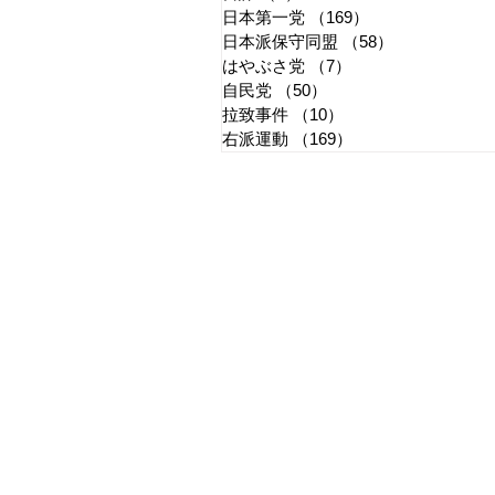
日本第一党
（169）
169件の記事
日本派保守同盟
（58）
58件の記事
はやぶさ党
（7）
7件の記事
自民党
（50）
50件の記事
拉致事件
（10）
10件の記事
右派運動
（169）
169件の記事
​日章新聞
〒103-0026
東京都中央区日本橋兜町17-2
兜町第六葉山ビル4階
nishoshinbun@gmail.com
​特定商取引法に基づく表記