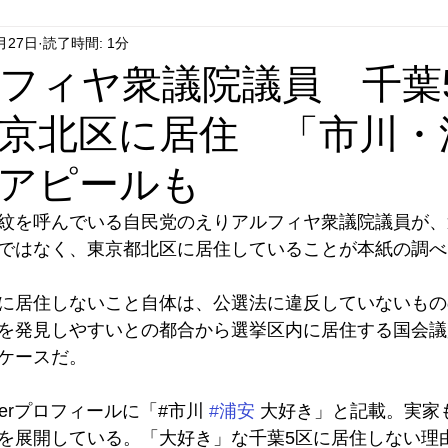
月27日
読了時間: 1分
はやぶさ党
自民党
拉致事件
右派運動
フィヤ衆議院議員 千葉
京北区に居住 「市川・
アピールも
紋を呼んでいる自民党のえりアルフィヤ衆議院議員が、
ではなく、東京都北区に居住していることが本紙の調べ
に居住しないこと自体は、公選法に違反していないもの
を発見しやすいとの都合から選挙区内に居住する国会議
ケースだ。
terプロフィールに「#市川 
#浦安
 大好き」と記載。実家
を展開している。「大好き」な千葉5区に居住しない理