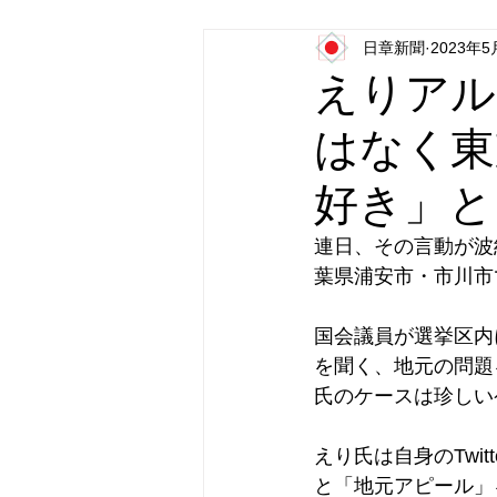
日章新聞
2023年5
日本第一党
日本派保守同盟
えりアル
はなく東
好き」と
連日、その言動が波
葉県浦安市・市川市
国会議員が選挙区内
を聞く、地元の問題
氏のケースは珍しい
えり氏は自身のTwit
と「地元アピール」