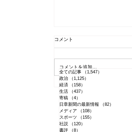
コメント
コメントを追加…
全ての記事
（1,547）
1,547件の記事
政治
（1,125）
1,125件の記事
国旗損壊罪はどう運用される
経済
（158）
158件の記事
生活
（437）
437件の記事
か
寄稿
（4）
4件の記事
日章新聞の最新情報
（82）
82件の
メディア
（108）
108件の記事
スポーツ
（155）
155件の記事
社説
（120）
120件の記事
書評
（8）
8件の記事