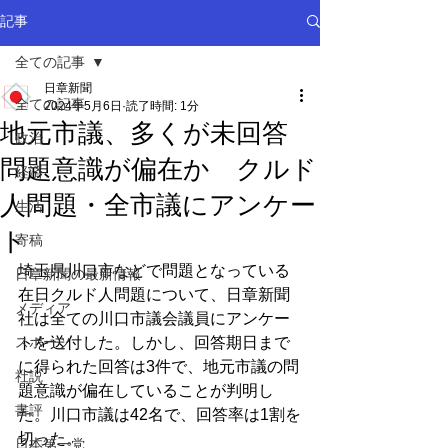
記事
全ての記事
日章新聞
全ての記事
2024年5月6日
読了時間: 1分
地元市議、多くが未回答
政治
問題意識が偏在か クルド
経済
人問題・全市議にアンケー
生活
ト
寄稿
埼玉県川口市などで問題となっている
日章新聞の最新情報
在日クルド人問題について、日章新聞
メディア
社は全ての川口市議会議員にアンケー
スポーツ
トを送付した。しかし、回答期日まで
に得られた回答は3件で、地元市議の問
社説
題意識が偏在していることが判明し
書評
た。川口市議は42名で、回答率は1割を
切った。
日本第一党