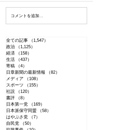
コメントを追加…
れいわ・山本太郎が代表
全国20か所で「
辞任 日本第一党・桜井
反対デモ」 妨
誠と似たような引退劇
主張貫徹
全ての記事
（1,547）
1,547件の記事
政治
（1,125）
1,125件の記事
経済
（158）
158件の記事
生活
（437）
437件の記事
寄稿
（4）
4件の記事
日章新聞の最新情報
（82）
82件の記事
メディア
（108）
108件の記事
スポーツ
（155）
155件の記事
社説
（120）
120件の記事
書評
（8）
8件の記事
日本第一党
（169）
169件の記事
日本派保守同盟
（58）
58件の記事
はやぶさ党
（7）
7件の記事
自民党
（50）
50件の記事
拉致事件
（10）
10件の記事