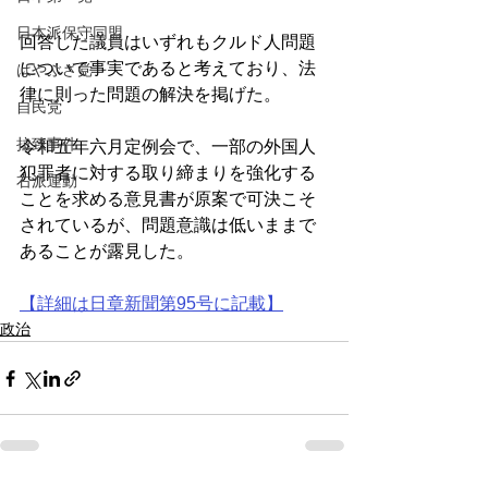
日本派保守同盟
回答した議員はいずれもクルド人問題
について事実であると考えており、法
はやぶさ党
律に則った問題の解決を掲げた。
自民党
拉致事件
令和五年六月定例会で、一部の外国人
犯罪者に対する取り締まりを強化する
右派運動
ことを求める意見書が原案で可決こそ
されているが、問題意識は低いままで
あることが露見した。
【詳細は日章新聞第95号に記載】
政治