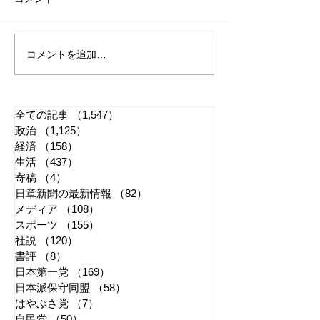
コメントを追加…
れいわ・山本太郎が代表
全国20か所で「
辞任 日本第一党・桜井
反対デモ」 妨
誠と似たような引退劇
主張貫徹
全ての記事
（1,547）
1,547件の記事
政治
（1,125）
1,125件の記事
経済
（158）
158件の記事
生活
（437）
437件の記事
寄稿
（4）
4件の記事
日章新聞の最新情報
（82）
82件の記事
メディア
（108）
108件の記事
スポーツ
（155）
155件の記事
社説
（120）
120件の記事
書評
（8）
8件の記事
日本第一党
（169）
169件の記事
日本派保守同盟
（58）
58件の記事
はやぶさ党
（7）
7件の記事
自民党
（50）
50件の記事