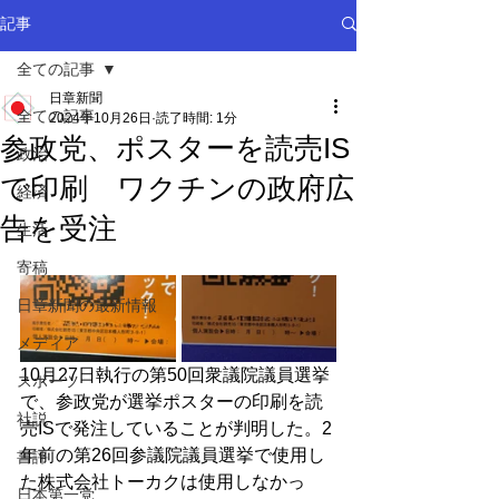
記事
全ての記事
日章新聞
全ての記事
2024年10月26日
読了時間: 1分
参政党、ポスターを読売IS
政治
で印刷 ワクチンの政府広
経済
告を受注
生活
寄稿
日章新聞の最新情報
メディア
10月27日執行の第50回衆議院議員選挙
スポーツ
で、参政党が選挙ポスターの印刷を読
社説
売ISで発注していることが判明した。2
年前の第26回参議院議員選挙で使用し
書評
た株式会社トーカクは使用しなかっ
日本第一党