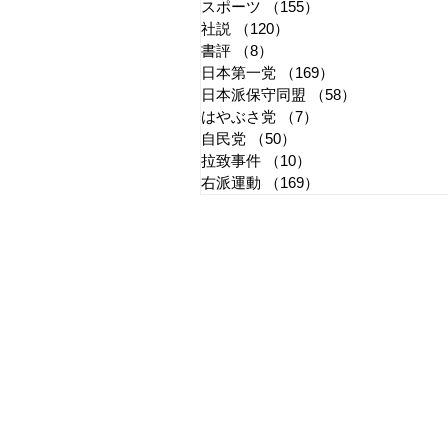
スポーツ
（155）
155件の記事
社説
（120）
120件の記事
書評
（8）
8件の記事
日本第一党
（169）
169件の記事
日本派保守同盟
（58）
58件の記事
はやぶさ党
（7）
7件の記事
自民党
（50）
50件の記事
拉致事件
（10）
10件の記事
右派運動
（169）
169件の記事
​日章新聞
〒103-0026
東京都中央区日本橋兜町17-2
兜町第六葉山ビル4階
nishoshinbun@gmail.com
​特定商取引法に基づく表記