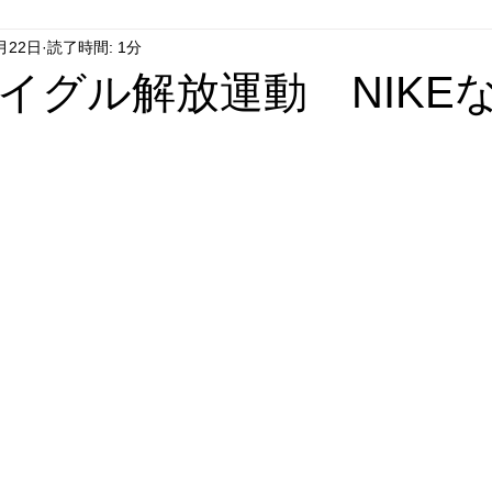
月22日
読了時間: 1分
はやぶさ党
自民党
拉致事件
右派運動
イグル解放運動 NIKE