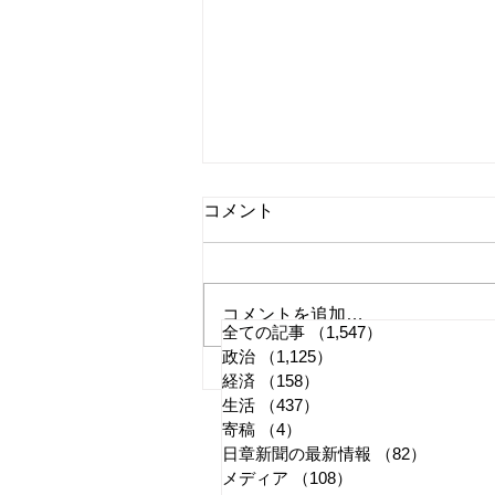
コメント
コメントを追加…
全ての記事
（1,547）
1,547件の記事
政治
（1,125）
1,125件の記事
国旗損壊罪はどう運用される
経済
（158）
158件の記事
生活
（437）
437件の記事
か
寄稿
（4）
4件の記事
日章新聞の最新情報
（82）
82件の
メディア
（108）
108件の記事