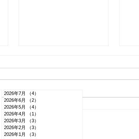
2026年7月
（4）
4件の記事
2026年6月
（2）
2件の記事
れいわ・山本太郎が代表辞
「捕
2026年5月
（4）
4件の記事
2026年4月
（1）
1件の記事
任 日本第一党・桜井誠と似
討 
2026年3月
（3）
3件の記事
たような引退劇
質問
記事
2026年2月
（3）
3件の記事
2026年1月
（3）
3件の記事