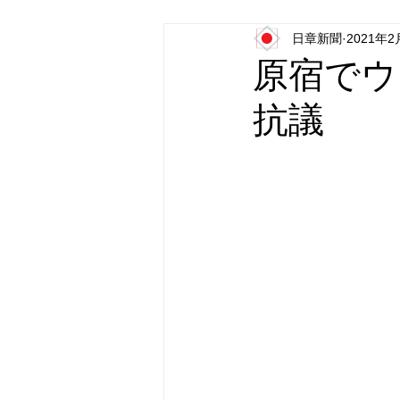
日章新聞
2021年2
日本第一党
日本派保守同盟
原宿でウ
抗議