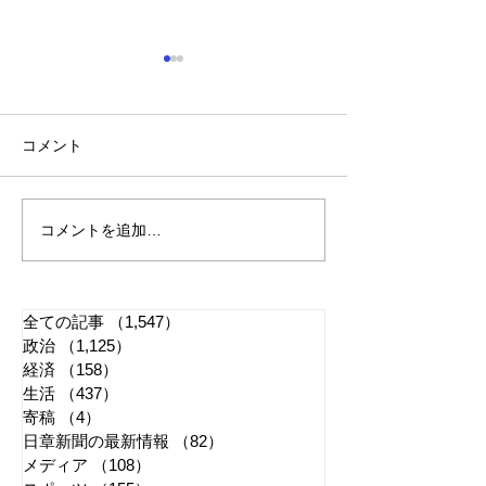
コメント
コメントを追加…
「懲役二七年」で問われ
江戸城・田安門
る司法 国民感情は判決
き 環境省「適
に反映すべきか
管理に努める」
全ての記事
（1,547）
1,547件の記事
政治
（1,125）
1,125件の記事
経済
（158）
158件の記事
生活
（437）
437件の記事
寄稿
（4）
4件の記事
日章新聞の最新情報
（82）
82件の記事
メディア
（108）
108件の記事