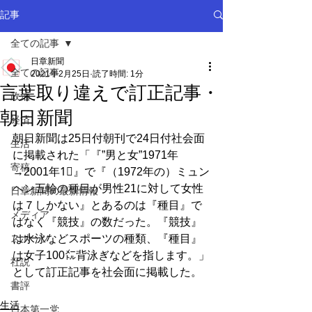
記事
全ての記事
日章新聞
全ての記事
2021年2月25日
読了時間: 1分
言葉取り違えで訂正記事・
政治
朝日新聞
経済
朝日新聞は25日付朝刊で24日付社会面
生活
に掲載された「『”男と女”1971年
寄稿
→2001年1⃣』で『（1972年の）ミュン
ヘン五輪の種目が男性21に対して女性
日章新聞の最新情報
は７しかない』とあるのは『種目』で
メディア
はなく『競技』の数だった。『競技』
スポーツ
は水泳などスポーツの種類、『種目』
は女子100㍍背泳ぎなどを指します。」
社説
として訂正記事を社会面に掲載した。
書評
生活
日本第一党