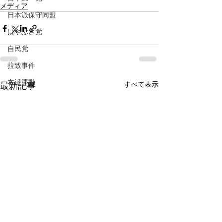
メディア
日本派保守同盟
はやぶさ党
自民党
拉致事件
右派運動
すべて表示
最新記事