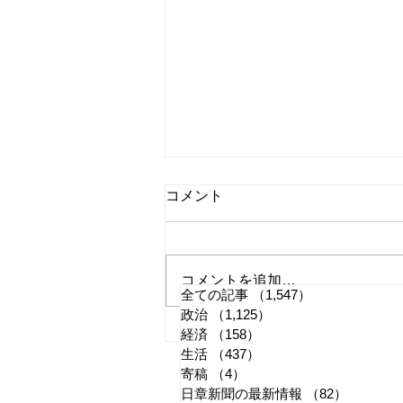
コメント
コメントを追加…
全ての記事
（1,547）
1,547件の記事
政治
（1,125）
1,125件の記事
国旗損壊罪はどう運用される
経済
（158）
158件の記事
生活
（437）
437件の記事
か
寄稿
（4）
4件の記事
日章新聞の最新情報
（82）
82件の