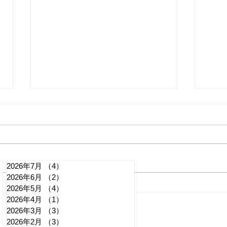
2026年7月
（4）
4件の記事
2026年6月
（2）
2件の記事
れいわ・山本太郎が代表辞
全国
2026年5月
（4）
4件の記事
2026年4月
（1）
1件の記事
任 日本第一党・桜井誠と似
デモ
2026年3月
（3）
3件の記事
たような引退劇
記事
2026年2月
（3）
3件の記事