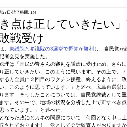
月27日
読了時間: 1分
はやぶさ党
自民党
拉致事件
右派運動
き点は正していきたい」
敗戦受け
は、
衆議院と参議院の3選挙で野党が勝利
し、自民党が
記者会見を実施した。
総理は「国民の皆さんの審判を謙虚に受け止め、さらに
り正していきたい、このように思います。その上で、７
する方全員に２回目のワクチン接種、終えるように、政
い、このように思っています。」と述べ、広島再選挙に
ります。そうしたことについては、自民党総裁として重
ます。その中で、地域の状況を分析した上で正すべき点
思っています。」と述べた。
となった政治とカネの問題について「何回となく申し上
収されておりますし、党として会計監査人がおりますか