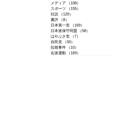
メディア
（108）
108件の記事
スポーツ
（155）
155件の記事
社説
（120）
120件の記事
書評
（8）
8件の記事
日本第一党
（169）
169件の記事
日本派保守同盟
（58）
58件の記事
はやぶさ党
（7）
7件の記事
自民党
（50）
50件の記事
拉致事件
（10）
10件の記事
右派運動
（169）
169件の記事
​日章新聞
〒103-0026
東京都中央区日本橋兜町17-2
兜町第六葉山ビル4階
nishoshinbun@gmail.com
​特定商取引法に基づく表記