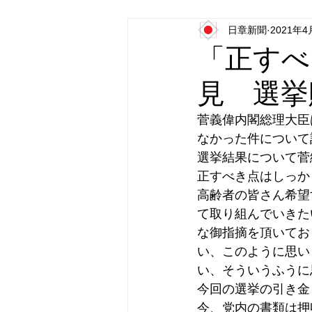
日章新聞
2021年4
日本第一党
日本派保守同盟
「正すべ
見 選挙
菅義偉内閣総理大臣
なかった件について
選挙結果について菅
正すべき点はしっか
高齢者の皆さん希望
て取り組んでいきた
な御指摘を頂いてお
い、このように思い
い、そういうふうに
今回の選挙の引き金
今、党内の書類は押