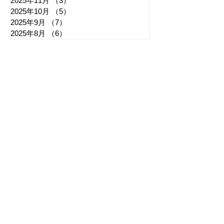
2025年11月
（3）
3件の記事
2025年10月
（5）
5件の記事
2025年9月
（7）
7件の記事
2025年8月
（6）
6件の記事
​日章新聞
〒103-0026
東京都中央区日本橋兜町17-2
兜町第六葉山ビル4階
nishoshinbun@gmail.com
​特定商取引法に基づく表記