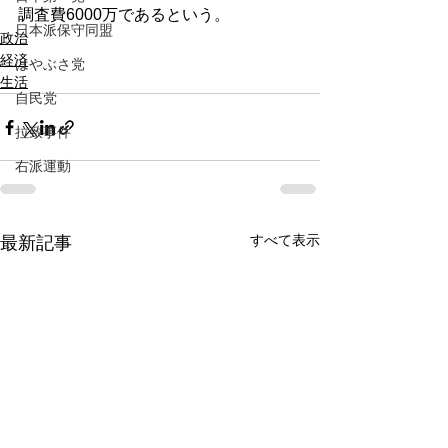
調査費6000万であるという。
日本派保守同盟
政治
経済
はやぶさ党
生活
自民党
拉致事件
右派運動
すべて表示
最新記事