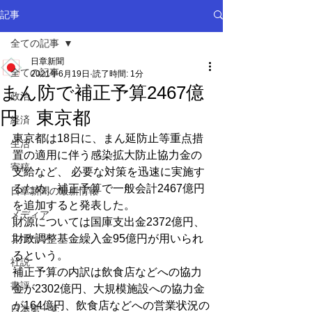
記事
全ての記事
日章新聞
全ての記事
2021年6月19日
読了時間: 1分
まん防で補正予算2467億
政治
円 東京都
経済
東京都は18日に、まん延防止等重点措
生活
置の適用に伴う感染拡大防止協力金の
寄稿
支給など、 必要な対策を迅速に実施す
るため、補正予算で一般会計2467億円
日章新聞の最新情報
を追加すると発表した。
メディア
財源については国庫支出金2372億円、
スポーツ
財政調整基金繰入金95億円が用いられ
るという。
社説
補正予算の内訳は飲食店などへの協力
書評
金が2302億円、大規模施設への協力金
が164億円、飲食店などへの営業状況の
日本第一党