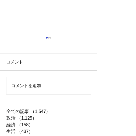
コメント
コメントを追加…
れいわ・山本太郎が代表
「捕殺」などの
辞任 日本第一党・桜井
検討 宮城県高
誠と似たような引退劇
解求め質問状送
全ての記事
（1,547）
1,547件の記事
政治
（1,125）
1,125件の記事
経済
（158）
158件の記事
生活
（437）
437件の記事