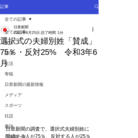
記事
全ての記事
日章新聞
全ての記事
2021年6月25日
読了時間: 1分
選択式の夫婦別姓「賛成」
政治
75％・反対25% 令和3年6
経済
月
生活
寄稿
日章新聞の最新情報
メディア
スポーツ
社説
書評
日章新聞の調査で、選択式夫婦別姓に
賛成する人が75％、反対する人が25％
日本第一党