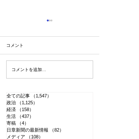
コメント
コメントを追加…
れいわ・山本太郎が代表
「捕殺」などの
辞任 日本第一党・桜井
検討 宮城県高
誠と似たような引退劇
解求め質問状送
全ての記事
（1,547）
1,547件の記事
政治
（1,125）
1,125件の記事
経済
（158）
158件の記事
生活
（437）
437件の記事
寄稿
（4）
4件の記事
日章新聞の最新情報
（82）
82件の記事
メディア
（108）
108件の記事