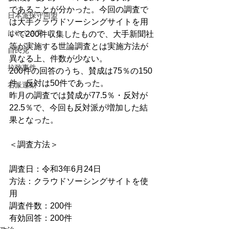
であることが分かった。今回の調査で
日本派保守同盟
は大手クラウドソーシングサイトを用
はやぶさ党
いて200件収集したもので、大手新聞社
等が実施する世論調査とは実施方法が
自民党
異なる上、件数が少ない。
拉致事件
200件の回答のうち、賛成は75％の150
件、反対は50件であった。
右派運動
昨月の調査では賛成が77.5％・反対が
22.5％で、今回も反対派が増加した結
果となった。
＜調査方法＞
調査日：令和3年6月24日
方法：クラウドソーシングサイトを使
用
調査件数：200件
有効回答：200件