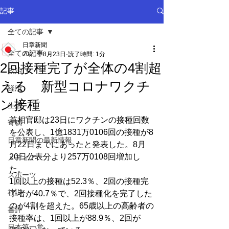
記事
全ての記事
日章新聞
全ての記事
2021年8月23日
読了時間: 1分
2回接種完了が全体の4割超
政治
える 新型コロナワクチ
経済
ン接種
生活
首相官邸は23日にワクチンの接種回数
寄稿
を公表し、1億1831万0106回の接種が8
日章新聞の最新情報
月22日までにあったと発表した。8月
20日公表分より257万0108回増加し
メディア
た。
スポーツ
1回以上の接種は52.3％、2回の接種完
社説
了者が40.7％で、2回接種化を完了した
のが4割を超えた。65歳以上の高齢者の
書評
接種率は、1回以上が88.9％、2回が
日本第一党