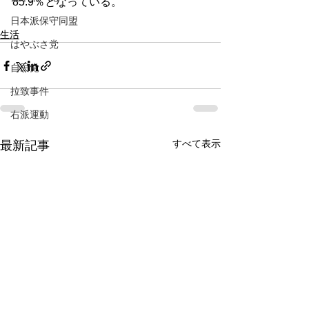
85.9％となっている。
日本派保守同盟
生活
はやぶさ党
自民党
拉致事件
右派運動
すべて表示
最新記事