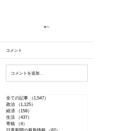
コメント
コメントを追加…
「懲役二七年」で問われ
江戸城・田安門
る司法 国民感情は判決
き 環境省「適
に反映すべきか
管理に努める」
全ての記事
（1,547）
1,547件の記事
政治
（1,125）
1,125件の記事
経済
（158）
158件の記事
生活
（437）
437件の記事
寄稿
（4）
4件の記事
日章新聞の最新情報
（82）
82件の記事