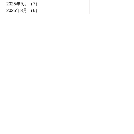
2025年9月
（7）
7件の記事
2025年8月
（6）
6件の記事
​日章新聞
〒103-0026
東京都中央区日本橋兜町17-2
兜町第六葉山ビル4階
nishoshinbun@gmail.com
​特定商取引法に基づく表記