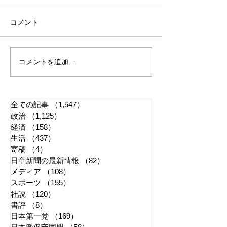
コメント
コメントを追加…
れいわ・山本太郎が代表
全国20か所で「
辞任 日本第一党・桜井
反対デモ」 妨
誠と似たような引退劇
主張貫徹
全ての記事
（1,547）
1,547件の記事
政治
（1,125）
1,125件の記事
経済
（158）
158件の記事
生活
（437）
437件の記事
寄稿
（4）
4件の記事
日章新聞の最新情報
（82）
82件の記事
メディア
（108）
108件の記事
スポーツ
（155）
155件の記事
社説
（120）
120件の記事
書評
（8）
8件の記事
日本第一党
（169）
169件の記事