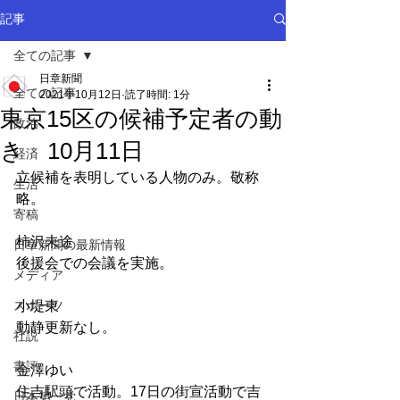
記事
全ての記事
日章新聞
全ての記事
2021年10月12日
読了時間: 1分
東京15区の候補予定者の動
政治
き 10月11日
経済
立候補を表明している人物のみ。敬称
生活
略。
寄稿
柿沢未途
日章新聞の最新情報
後援会での会議を実施。
メディア
スポーツ
小堤東
動静更新なし。
社説
書評
金澤ゆい
住吉駅頭で活動。17日の街宣活動で吉
日本第一党