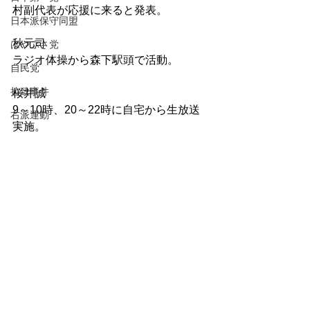
村副代表が応援に来ると発表。
日本派保守同盟
秋元司
はやぶさ党
ラジオ体操から森下駅頭で活動。
自民党
拉致事件
桜井誠
9～10時、20～22時に自宅から生放送
右派運動
実施。