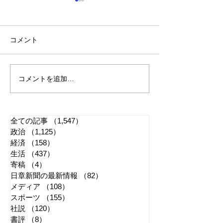
コメント
コメントを追加…
「懲役二七年」で問われ
江戸城・田安門
る司法 国民感情は判決
き 環境省「適
に反映すべきか
管理に努める」
全ての記事
（1,547）
1,547件の記事
政治
（1,125）
1,125件の記事
経済
（158）
158件の記事
生活
（437）
437件の記事
寄稿
（4）
4件の記事
日章新聞の最新情報
（82）
82件の記事
メディア
（108）
108件の記事
スポーツ
（155）
155件の記事
社説
（120）
120件の記事
書評
（8）
8件の記事