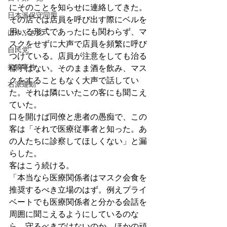
にそのことを知らせに連絡してきた。
日本派保守同盟
その店では店員を呼び出す際にベルを
用いる形式であったにも関わらず、マ
はやぶさ党
スクをせずに大声で店員を頻繁に呼び
自民党
つけている。店員が注意をしても治る
拉致事件
様子はない。そのまま酒を飲み、マス
クをすることもなく大声で話してい
右派運動
た。それは隣にいたこの客にも聞こえ
ていた。
口を開けば同僚と患者の愚痴で、この
客は「それで医療従事者と知った。あ
の人たちに診察してほしくない」と漏
らした。
客はこう続ける。
「本当なら医療関係者はマスク会食を
推奨するべき立場のはず。例えプライ
ベートでも医療関係者と分かる会話を
周囲に聞こえるようにしているのな
ら、守るべきではないのか。ほかの頑