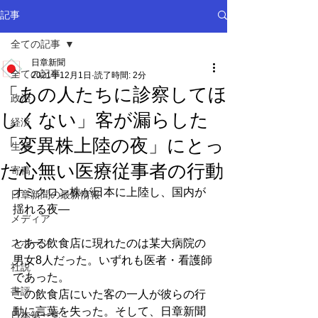
記事
全ての記事
日章新聞
全ての記事
2021年12月1日
読了時間: 2分
「あの人たちに診察してほ
政治
しくない」客が漏らした
経済
「変異株上陸の夜」にとっ
生活
た心無い医療従事者の行動
寄稿
オミクロン株が日本に上陸し、国内が
日章新聞の最新情報
揺れる夜―
メディア
スポーツ
とある飲食店に現れたのは某大病院の
男女8人だった。いずれも医者・看護師
社説
であった。
書評
この飲食店にいた客の一人が彼らの行
動に言葉を失った。そして、日章新聞
日本第一党