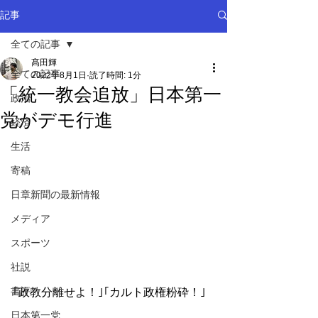
記事
全ての記事
髙田輝
全ての記事
2022年8月1日
読了時間: 1分
「統一教会追放」日本第一
政治
党がデモ行進
経済
生活
寄稿
日章新聞の最新情報
メディア
スポーツ
社説
書評
｢政教分離せよ！｣｢カルト政権粉砕！｣
日本第一党