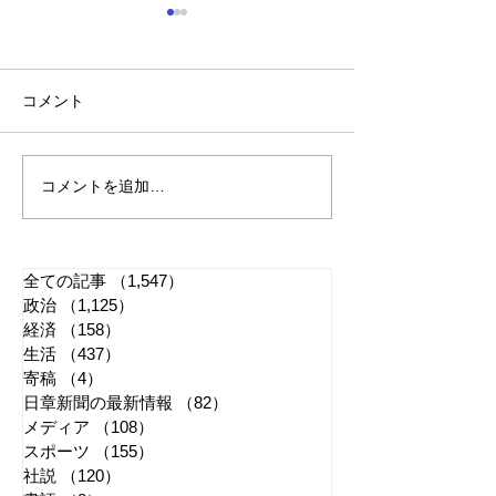
コメント
コメントを追加…
れいわ・山本太郎が代表
全国20か所で「
辞任 日本第一党・桜井
反対デモ」 妨
誠と似たような引退劇
主張貫徹
全ての記事
（1,547）
1,547件の記事
政治
（1,125）
1,125件の記事
経済
（158）
158件の記事
生活
（437）
437件の記事
寄稿
（4）
4件の記事
日章新聞の最新情報
（82）
82件の記事
メディア
（108）
108件の記事
スポーツ
（155）
155件の記事
社説
（120）
120件の記事