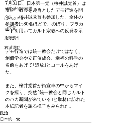
7月31日、日本第一党（桜井誠党首）は
日本派保守同盟
反統一教会を趣旨としたデモ行進を開
催し、桜井誠党首も参加した。全体の
はやぶさ党
参加者は80名ほどで、のぼり、プラカ
自民党
ードを用いてカルト宗教への反発を示
した。
拉致事件
右派運動
デモ行進では統一教会だけではなく、
創価学会や立正佼成会、幸福の科学の
名前をあげて｢追放｣とコールをあげ
た。
また、桜井党首が街宣車の中からマイ
クを握り、突然｢統一教会と同じカルト
のバカ新聞が来ている｣と取材に訪れた
本紙記者を罵る様子もみられた。
政治
日本第一党