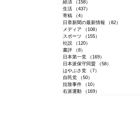
国旗損壊罪はどう運用される
経済
（158）
158件の記事
生活
（437）
437件の記事
か
寄稿
（4）
4件の記事
日章新聞の最新情報
（82）
82件の
メディア
（108）
108件の記事
スポーツ
（155）
155件の記事
社説
（120）
120件の記事
書評
（8）
8件の記事
日本第一党
（169）
169件の記事
日本派保守同盟
（58）
58件の記事
はやぶさ党
（7）
7件の記事
自民党
（50）
50件の記事
拉致事件
（10）
10件の記事
右派運動
（169）
169件の記事
​日章新聞
〒103-0026
東京都中央区日本橋兜町17-2
兜町第六葉山ビル4階