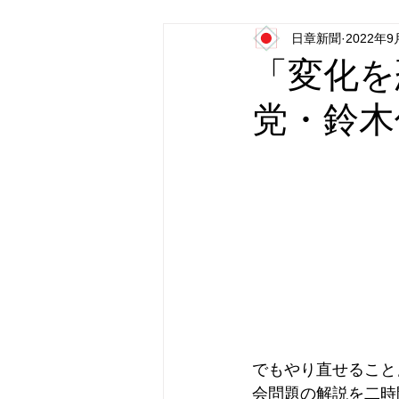
日章新聞
2022年9
日本第一党
日本派保守同盟
「変化を
党・鈴木
でもやり直せること
会問題の解説を二時