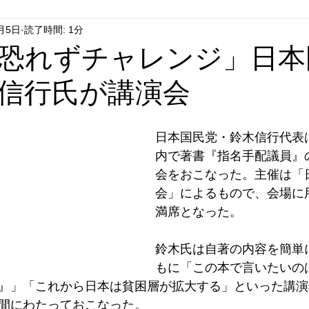
月5日
読了時間: 1分
はやぶさ党
自民党
拉致事件
右派運動
恐れずチャレンジ」日本
信行氏が講演会
日本国民党・鈴木信行代表
内で著書『指名手配議員』
会をおこなった。主催は「
会」によるもので、会場に
満席となった。
鈴木氏は自著の内容を簡単
もに「この本で言いたいの
』」「これから日本は貧困層が拡大する」といった講演
間にわたっておこなった。