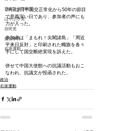
日本派保守同盟
29日は日中国交正常化から50年の節目
で意義深い日であり、参加者の声にも
はやぶさ党
力が入った。
自民党
参加者は「まもれ！尖閣諸島」「周近
拉致事件
平来日反対」と印刷された幟旗を各々
右派運動
手にして国交断絶実現を訴えた。
併せて中国大使館への抗議活動もおこ
なわれ、抗議文が投函された。
政治
右派運動