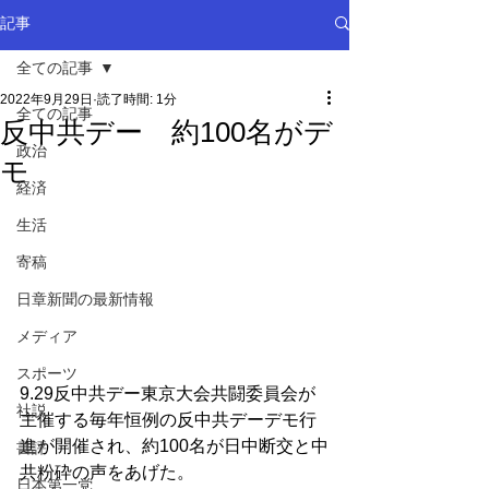
記事
全ての記事
2022年9月29日
読了時間: 1分
全ての記事
反中共デー 約100名がデ
政治
モ
経済
生活
寄稿
日章新聞の最新情報
メディア
スポーツ
9.29反中共デー東京大会共闘委員会が
社説
主催する毎年恒例の反中共デーデモ行
進が開催され、約100名が日中断交と中
書評
共粉砕の声をあげた。
日本第一党