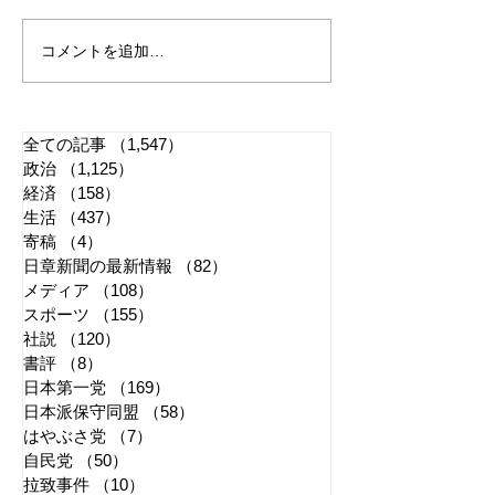
コメントを追加…
れいわ・山本太郎が代表
全国20か所で「
辞任 日本第一党・桜井
反対デモ」 妨
誠と似たような引退劇
主張貫徹
全ての記事
（1,547）
1,547件の記事
政治
（1,125）
1,125件の記事
経済
（158）
158件の記事
生活
（437）
437件の記事
寄稿
（4）
4件の記事
日章新聞の最新情報
（82）
82件の記事
メディア
（108）
108件の記事
スポーツ
（155）
155件の記事
社説
（120）
120件の記事
書評
（8）
8件の記事
日本第一党
（169）
169件の記事
日本派保守同盟
（58）
58件の記事
はやぶさ党
（7）
7件の記事
自民党
（50）
50件の記事
拉致事件
（10）
10件の記事