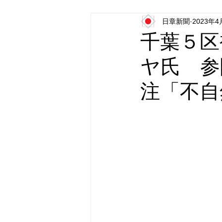
日章新聞
2023年4
日本第一党
日本派保守同盟
千葉５区
ヤ氏 参
注「不自