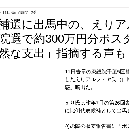
月11日
読了時間: 2分
はやぶさ党
自民党
拉致事件
右派運動
補選に出馬中の、えりア
院選で約300万円分ポス
然な支出」指摘する声も
11日告示の衆議院千葉5区
したえりアルフィヤ氏（自
惑」噴出だ。
えり氏は昨年7月の第26回
に比例代表候補として出馬
その際の収支報告書に「ポ