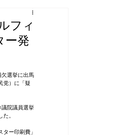
ルフィ
ター発
補欠選挙に出馬
民党）に「疑
参議院議員選挙
した。
スター印刷費」