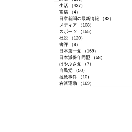
生活
（437）
437件の記事
か
寄稿
（4）
4件の記事
日章新聞の最新情報
（82）
82件の
メディア
（108）
108件の記事
スポーツ
（155）
155件の記事
社説
（120）
120件の記事
書評
（8）
8件の記事
日本第一党
（169）
169件の記事
日本派保守同盟
（58）
58件の記事
はやぶさ党
（7）
7件の記事
自民党
（50）
50件の記事
拉致事件
（10）
10件の記事
右派運動
（169）
169件の記事
​日章新聞
〒103-0026
東京都中央区日本橋兜町17-2
兜町第六葉山ビル4階