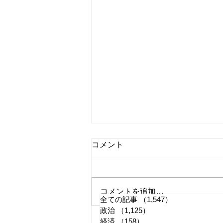
コメント
コメントを追加…
全ての記事
（1,547）
1,547件の記事
政治
（1,125）
1,125件の記事
国旗損壊罪はどう運用される
経済
（158）
158件の記事