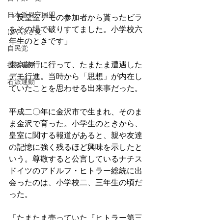
日本派保守同盟
「反皇室デモの参加者から貰ったビラ
をその場で破りすてました。小学校六
はやぶさ党
年生のときです」
自民党
東京旅行に行って、たまたま遭遇した
拉致事件
デモ行進。当時から「思想」が内在し
右派運動
ていたことを思わせる出来事だった。
平成二〇年に金沢市で生まれ、そのま
ま金沢で育った。小学生のときから、
皇室に関する報道があると、親や友達
の記憶に強く残るほど興味を示したと
いう。尊敬すると公言しているナチス
ドイツのアドルフ・ヒトラー総統に出
会ったのは、小学校二、三年生の頃だ
った。
「たまたま売っていた『ヒトラー第三