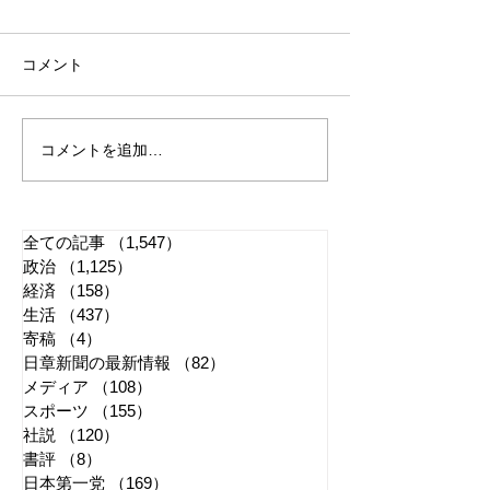
コメント
コメントを追加…
れいわ・山本太郎が代表
全国20か所で「
辞任 日本第一党・桜井
反対デモ」 妨
誠と似たような引退劇
主張貫徹
全ての記事
（1,547）
1,547件の記事
政治
（1,125）
1,125件の記事
経済
（158）
158件の記事
生活
（437）
437件の記事
寄稿
（4）
4件の記事
日章新聞の最新情報
（82）
82件の記事
メディア
（108）
108件の記事
スポーツ
（155）
155件の記事
社説
（120）
120件の記事
書評
（8）
8件の記事
日本第一党
（169）
169件の記事