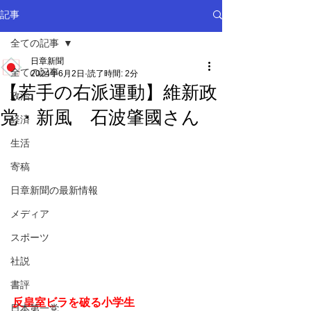
記事
全ての記事
日章新聞
全ての記事
2024年6月2日
読了時間: 2分
【若手の右派運動】維新政
政治
党・新風 石波肇國さん
経済
生活
寄稿
日章新聞の最新情報
メディア
スポーツ
社説
書評
反皇室ビラを破る小学生
日本第一党