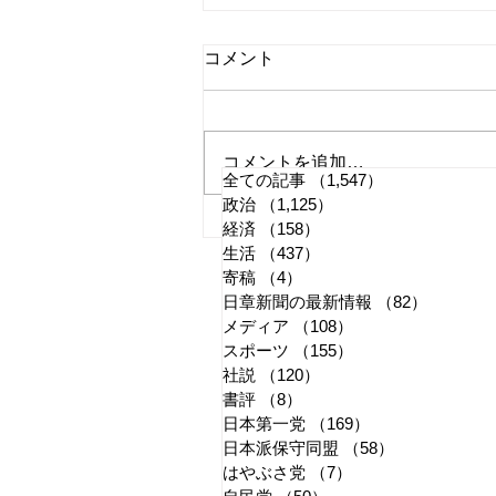
コメント
コメントを追加…
全ての記事
（1,547）
1,547件の記事
政治
（1,125）
1,125件の記事
国旗損壊罪はどう運用される
経済
（158）
158件の記事
生活
（437）
437件の記事
か
寄稿
（4）
4件の記事
日章新聞の最新情報
（82）
82件の
メディア
（108）
108件の記事
スポーツ
（155）
155件の記事
社説
（120）
120件の記事
書評
（8）
8件の記事
日本第一党
（169）
169件の記事
日本派保守同盟
（58）
58件の記事
はやぶさ党
（7）
7件の記事