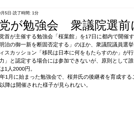
0月5日
読了時間: 1分
はやぶさ党
自民党
拉致事件
右派運動
党が勉強会 衆議院選前
党首が主催する勉強会「桜葉館」を17日に都内で開催
明治の御一新を断固否定する」のほか、衆議院議員選挙
ィスカッション「移民は日本に何をもたらすのか」が行
力」と認定する場合には参加できないが、原則として誰
1人2000円。
1年1月に始まった勉強会で、桜井氏の後継者を育成する
月以降は開催された様子が見られない。