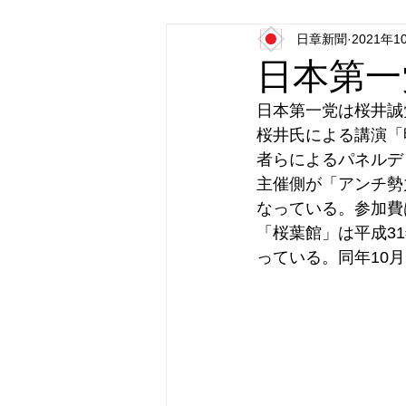
日章新聞
2021年1
日本第一党
日本派保守同盟
日本第一
日本第一党は桜井誠
桜井氏による講演「
者らによるパネルデ
主催側が「アンチ勢
なっている。参加費は
「桜葉館」は平成3
っている。同年10