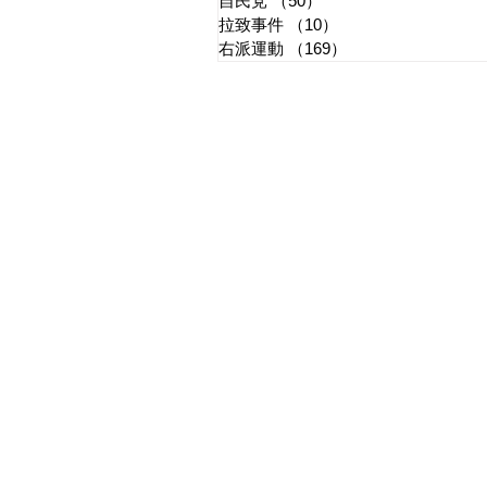
自民党
（50）
50件の記事
拉致事件
（10）
10件の記事
右派運動
（169）
169件の記事
​日章新聞
〒103-0026
東京都中央区日本橋兜町17-2
兜町第六葉山ビル4階
nishoshinbun@gmail.com
​特定商取引法に基づく表記