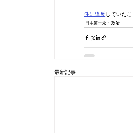
件に違反
していたこ
日本第一党
政治
最新記事