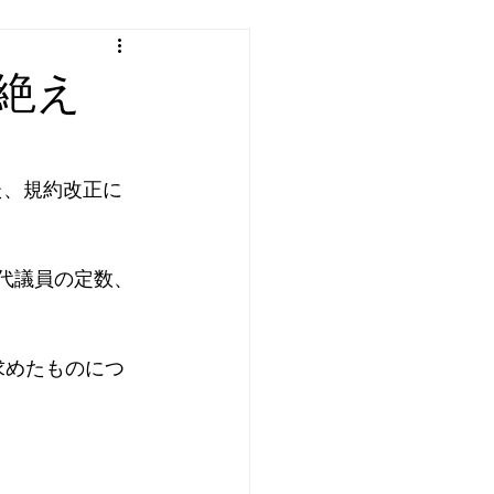
絶え
た、規約改正に
代議員の定数、
求めたものにつ