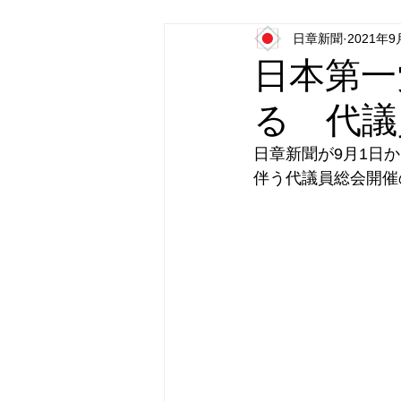
日章新聞
2021年9
日本第一党
日本派保守同盟
日本第一
る 代議
日章新聞が9月1日
伴う代議員総会開催