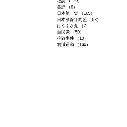
社説
（120）
120件の記事
書評
（8）
8件の記事
日本第一党
（169）
169件の記事
日本派保守同盟
（58）
58件の記事
はやぶさ党
（7）
7件の記事
自民党
（50）
50件の記事
拉致事件
（10）
10件の記事
右派運動
（169）
169件の記事
​日章新聞
〒103-0026
東京都中央区日本橋兜町17-2
兜町第六葉山ビル4階
nishoshinbun@gmail.com
​特定商取引法に基づく表記