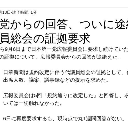
月13日
読了時間: 1分
はやぶさ党
自民党
拉致事件
右派運動
党からの回答、ついに途
員総会の証拠要求
から9月6日まで日本第一党広報委員会に要求し続けてい
の証拠について、広報委員会からの回答が途絶えた。
日章新聞は規約改定に伴う代議員総会の証拠として、
出席人数、議案、議事録などの提示を求めた。
広報委員会は5回「規約通りに改定した」と回答し、
いては一切触れなかった。
6日に再度要求するも、現時点で丸1週間回答がない。