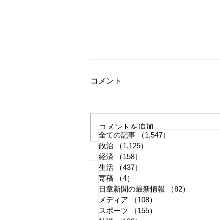
コメント
コメントを追加…
全ての記事
（1,547）
1,547件の記事
政治
（1,125）
1,125件の記事
日本第一党が副党首の逮捕認
経済
（158）
158件の記事
生活
（437）
437件の記事
める 桜井誠党首も任命責任
寄稿
（4）
4件の記事
認め
日章新聞の最新情報
（82）
82件の
メディア
（108）
108件の記事
スポーツ
（155）
155件の記事